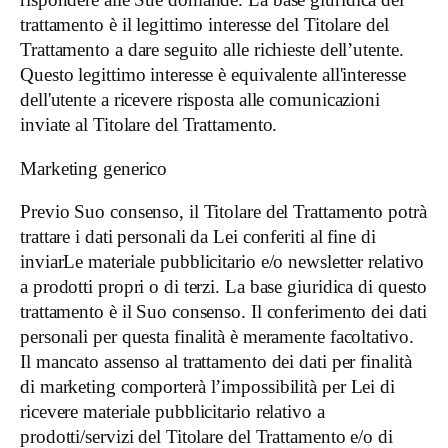
rispondere alle Sue domande. La base giuridica del
trattamento è il legittimo interesse del Titolare del
Trattamento a dare seguito alle richieste dell’utente.
Questo legittimo interesse è equivalente all'interesse
dell'utente a ricevere risposta alle comunicazioni
inviate al Titolare del Trattamento.
Marketing generico
Previo Suo consenso, il Titolare del Trattamento potrà
trattare i dati personali da Lei conferiti al fine di
inviarLe materiale pubblicitario e/o newsletter relativo
a prodotti propri o di terzi. La base giuridica di questo
trattamento è il Suo consenso. Il conferimento dei dati
personali per questa finalità è meramente facoltativo.
Il mancato assenso al trattamento dei dati per finalità
di marketing comporterà l’impossibilità per Lei di
ricevere materiale pubblicitario relativo a
prodotti/servizi del Titolare del Trattamento e/o di