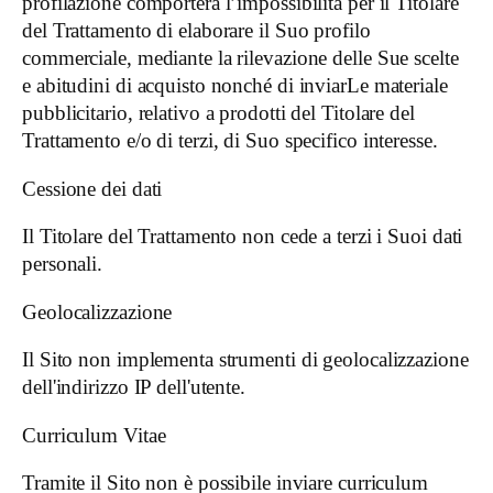
profilazione comporterà l’impossibilità per il Titolare
del Trattamento di elaborare il Suo profilo
commerciale, mediante la rilevazione delle Sue scelte
e abitudini di acquisto nonché di inviarLe materiale
pubblicitario, relativo a prodotti del Titolare del
Trattamento e/o di terzi, di Suo specifico interesse.
Cessione dei dati
Il Titolare del Trattamento non cede a terzi i Suoi dati
personali.
Geolocalizzazione
Il Sito non implementa strumenti di geolocalizzazione
dell'indirizzo IP dell'utente.
Curriculum Vitae
Tramite il Sito non è possibile inviare curriculum