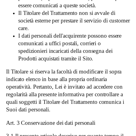
essere comunicati a queste società.
Il Titolare del Trattamento non si avvale di
società esterne per prestare il servizio di customer
care.
I dati personali dell'acquirente possono essere
comunicati a uffici postali, corrieri o
spedizionieri incaricati della consegna dei
Prodotti acquistati tramite il Sito.
Il Titolare si riserva la facoltà di modificare il sopra
indicato elenco in base alla propria ordinaria
operatività. Pertanto, Lei è invitato ad accedere con
regolarità alla presente informativa per controllare a
quali soggetti il Titolare del Trattamento comunica i
Suoi dati personali.
Art. 3 Conservazione dei dati personali