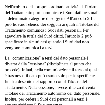
Nell'ambito della propria ordinaria attività, il Titolare
del Trattamento può comunicare i Suoi dati personali
a determinate categorie di soggetti. All'articolo 2 Lei
può trovare l'elenco dei soggetti ai quali il Titolare del
Trattamento comunica i Suoi dati personali. Per
agevolare la tutela dei Suoi diritti, l'articolo 2 può
specificare in alcuni casi quando i Suoi dati non
vengono comunicati a terzi.
La "comunicazione" a terzi del dato personale è
diversa dalla "cessione" (disciplinata al punto che
precede). Infatti, nella comunicazione il terzo al quale
è trasmesso il dato può usarlo solo per le specifiche
finalità descritte nel rapporto con il Titolare del
Trattamento. Nella cessione, invece, il terzo diventa
Titolare del Trattamento autonomo del dato personale.
Inoltre, per cedere i Suoi dati personali a terzi è
sempre richiesto il Suo consenso.