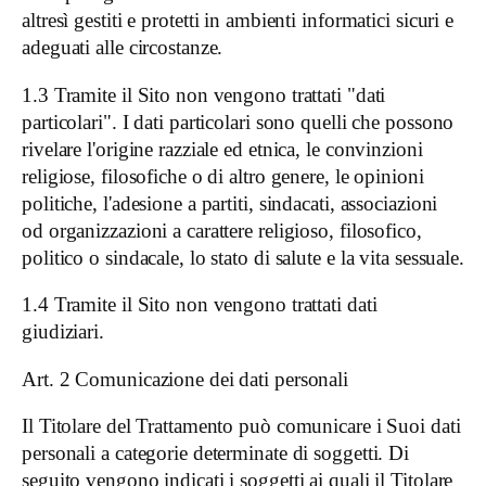
altresì gestiti e protetti in ambienti informatici sicuri e
adeguati alle circostanze.
1.3 Tramite il Sito non vengono trattati "dati
particolari". I dati particolari sono quelli che possono
rivelare l'origine razziale ed etnica, le convinzioni
religiose, filosofiche o di altro genere, le opinioni
politiche, l'adesione a partiti, sindacati, associazioni
od organizzazioni a carattere religioso, filosofico,
politico o sindacale, lo stato di salute e la vita sessuale.
1.4 Tramite il Sito non vengono trattati dati
giudiziari.
Art. 2 Comunicazione dei dati personali
Il Titolare del Trattamento può comunicare i Suoi dati
personali a categorie determinate di soggetti. Di
seguito vengono indicati i soggetti ai quali il Titolare