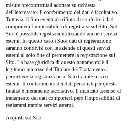
misure precontrattuali adottate su richiesta
dell'interessato. Il conferimento dei dati è facoltativo.
Tuttavia, il Suo eventuale rifiuto di conferire i dati
comporterà l’impossibilità di registrarsi sul Sito. Sul
Sito è possibile registrarsi utilizzando anche i servizi
esterni. In questo caso i Suoi dati di registrazione
saranno condivisi con le aziende di questi servizi
esterni al solo fine di permettere la registrazione sul
Sito. La base giuridica di questo trattamento è il
legittimo interesse del Titolare del Trattamento a
permettere la registrazione al Sito tramite servizi
esterni. Il conferimento dei dati personali per questa
finalità è meramente facoltativo. Il mancato assenso al
trattamento dei dati comporterà però l'impossibilità di
registrarsi tramite servizi esterni.
Acquisti sul Sito