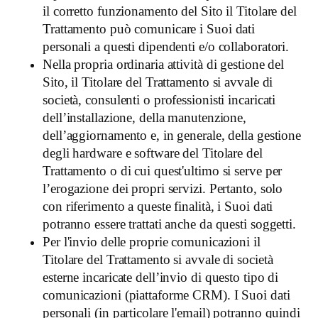
il corretto funzionamento del Sito il Titolare del
Trattamento può comunicare i Suoi dati
personali a questi dipendenti e/o collaboratori.
Nella propria ordinaria attività di gestione del
Sito, il Titolare del Trattamento si avvale di
società, consulenti o professionisti incaricati
dell’installazione, della manutenzione,
dell’aggiornamento e, in generale, della gestione
degli hardware e software del Titolare del
Trattamento o di cui quest'ultimo si serve per
l’erogazione dei propri servizi. Pertanto, solo
con riferimento a queste finalità, i Suoi dati
potranno essere trattati anche da questi soggetti.
Per l'invio delle proprie comunicazioni il
Titolare del Trattamento si avvale di società
esterne incaricate dell’invio di questo tipo di
comunicazioni (piattaforme CRM). I Suoi dati
personali (in particolare l'email) potranno quindi